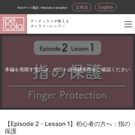
日本語
English
Webサイト翻訳 / Website translation
アーティストが教える
オンラインレッスン
新
規
会
員
登
本編を視聴するには、セットの視聴条件をご確認ください
録
【Episode 2・Lesson 1】初心者の方へ：指の
保護