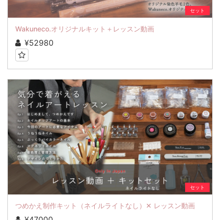
セット
Wakuneco.オリジナルキット＋レッスン動画
¥52980
セット
つめかえ制作キット（ネイルライトなし）✕ レッスン動画
¥47000