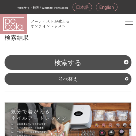
日本語
English
Webサイト翻訳 / Website translation
アーティストが教える
オンラインレッスン
新
検索結果
規
会
員
検索する
登
録
並べ替え