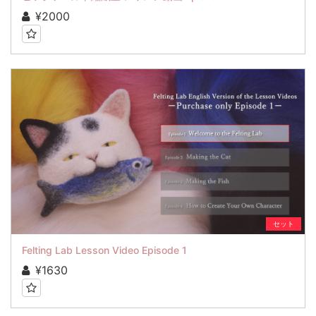
¥2000
セット
Felting Lab Lesson Video Episode 1
¥1630