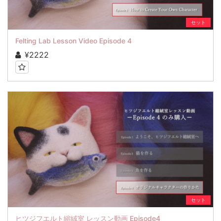
セット
Felting Lab Lesson Video Episode 4
¥2222
セット
ヒツジフエルト縮絨室 レッスン動画 Episode4