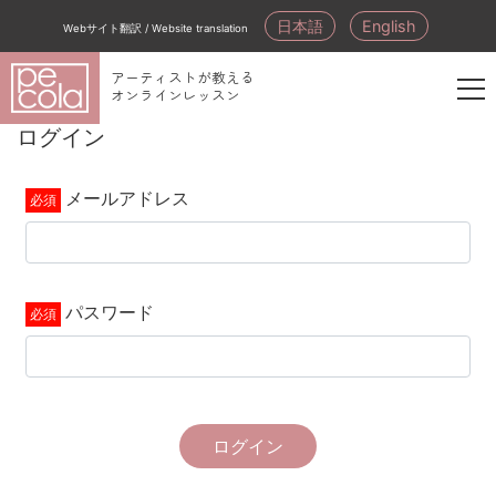
日本語
English
Webサイト翻訳 / Website translation
アーティストが教える
オンラインレッスン
新
ログイン
規
会
メールアドレス
員
登
録
パスワード
ログイン