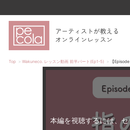
アーティストが教える
オンラインレッスン
Top
Wakuneco. レッスン動画 前半パート(Ep1-5)
【Episo
本編を視聴するには、セ