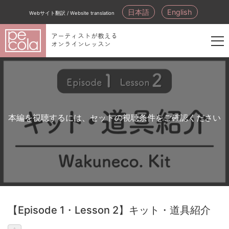
日本語
English
Webサイト翻訳 / Website translation
アーティストが教える
オンラインレッスン
新
規
会
員
登
本編を視聴するには、セットの視聴条件をご確認ください
録
【Episode 1・Lesson 2】キット・道具紹介