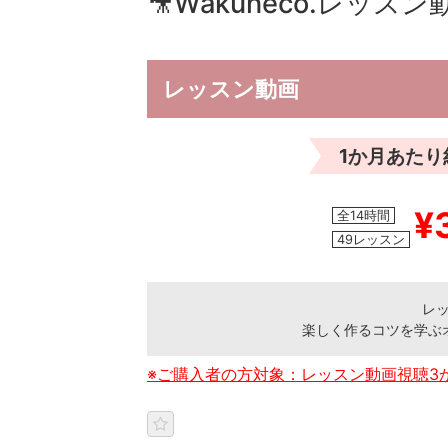
🎥Wakuneco.レッスン
レッスン動画
1か月あたり
¥
全14時間
49レッスン
レ
楽しく作るコツを学ぶ
※ご購入者の方対象：レッスン動画視聴3