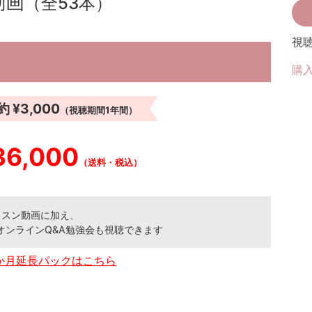
動画
（全53本）
視
購
約
¥3,000
（視聴期間1年間）
36,000
（送料・税込）
ッスン動画に加え、
オンラインQ&A勉強会も視聴できます
か月延長パックはこちら