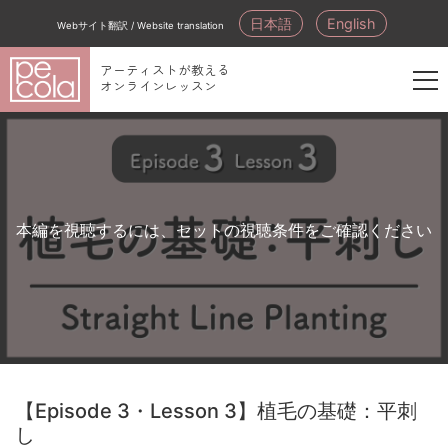
日本語
English
Webサイト翻訳 / Website translation
アーティストが教える
オンラインレッスン
新
規
会
員
登
本編を視聴するには、セットの視聴条件をご確認ください
録
【Episode 3・Lesson 3】植毛の基礎：平刺
し