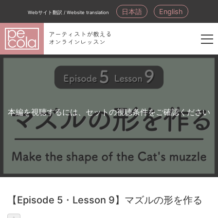
日本語
English
Webサイト翻訳 / Website translation
アーティストが教える
オンラインレッスン
新
規
会
員
登
本編を視聴するには、セットの視聴条件をご確認ください
録
【Episode 5・Lesson 9】マズルの形を作る