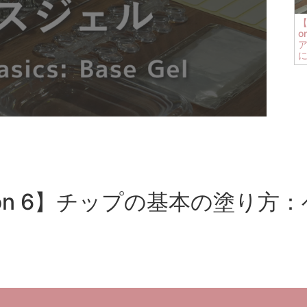
【
o
Lesson 6】チップの基本の塗り