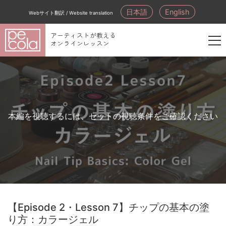
日本語
English
Webサイト翻訳 / Website translation
アーティストが教える
オンラインレッスン
新
規
会
員
登
本編を視聴するには、セットの視聴条件をご確認ください
録
【Episode 2・Lesson 7】チップの基本の塗
り方：カラージェル