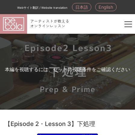
日本語
English
Webサイト翻訳 / Website translation
アーティストが教える
オンラインレッスン
新
規
会
員
登
本編を視聴するには、セットの視聴条件をご確認ください
録
【Episode 2・Lesson 3】下処理