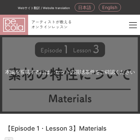
日本語
English
Webサイト翻訳 / Website translation
アーティストが教える
オンラインレッスン
新
規
会
員
登
本編を視聴するには、セットの視聴条件をご確認ください
録
【Episode 1・Lesson 3】Materials