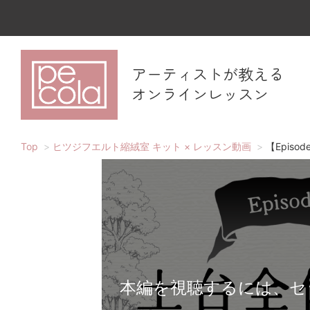
アーティストが教える
オンラインレッスン
Top
ヒツジフエルト縮絨室 キット × レッスン動画
【Episo
本編を視聴するには、セ