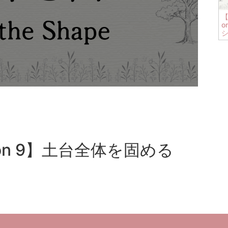
【
o
sson 9】土台全体を固める