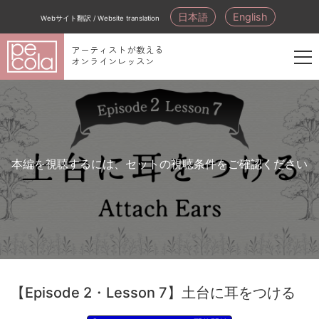
日本語
English
Webサイト翻訳 / Website translation
アーティストが教える
オンラインレッスン
新
規
会
員
登
本編を視聴するには、セットの視聴条件をご確認ください
録
【Episode 2・Lesson 7】土台に耳をつける