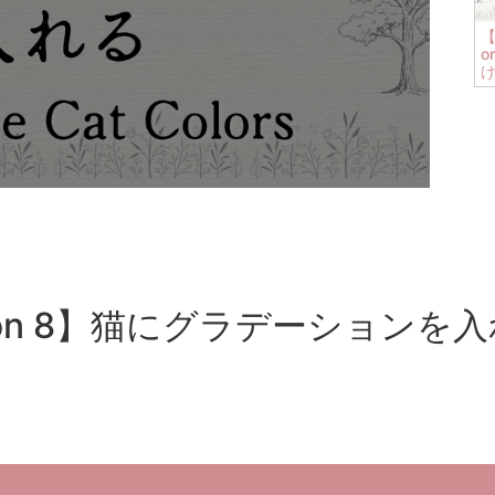
【
o
sson 8】猫にグラデーションを