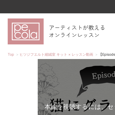
アーティストが教える
オンラインレッスン
Top
ヒツジフエルト縮絨室 キット × レッスン動画
【Episo
本編を視聴するには、セ