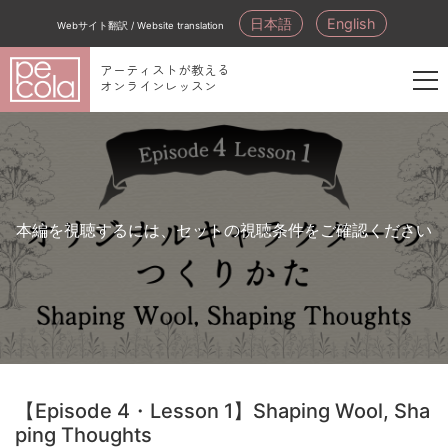
日本語
English
Webサイト翻訳 / Website translation
アーティストが教える
オンラインレッスン
新
規
会
員
登
本編を視聴するには、セットの視聴条件をご確認ください
録
【Episode 4・Lesson 1】Shaping Wool, Sha
ping Thoughts