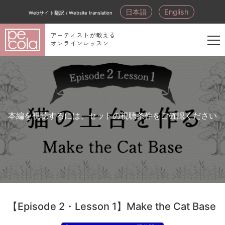
日本語
English
Webサイト翻訳 / Website translation
アーティストが教える
オンラインレッスン
新
規
会
員
登
本編を視聴するには、セットの視聴条件をご確認ください
録
【Episode 2・Lesson 1】Make the Cat Base