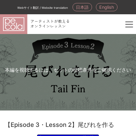
日本語
English
Webサイト翻訳 / Website translation
アーティストが教える
オンラインレッスン
新
規
会
員
登
本編を視聴するには、セットの視聴条件をご確認ください
録
【Episode 3・Lesson 2】尾びれを作る