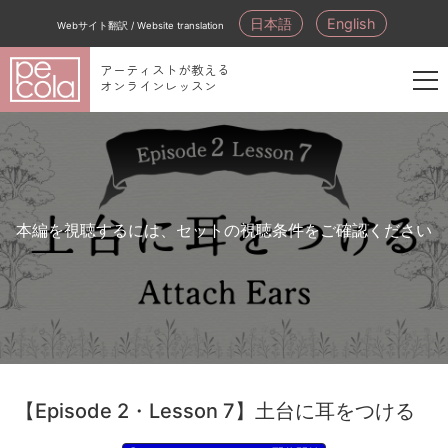
日本語
English
Webサイト翻訳 / Website translation
アーティストが教える
オンラインレッスン
新
規
会
員
登
本編を視聴するには、セットの視聴条件をご確認ください
録
【Episode 2・Lesson 7】土台に耳をつける