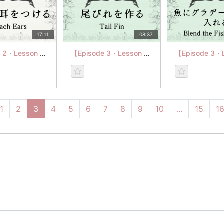
17:11
08:37
【Episode 2・Lesson 7】Attach Ears
【Episode 3・Lesson 2】尾びれを作る
1
2
3
4
5
6
7
8
9
10
...
15
1