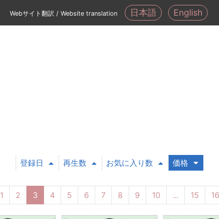
日本語
English
Webサイト翻訳 / Website translation
登録日
再生数
お気に入り数
価格
1
2
3
4
5
6
7
8
9
10
...
15
1