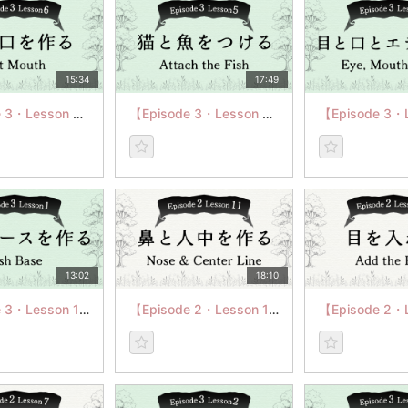
15:34
17:49
【Episode 3・Lesson 6】Cat Mouth
【Episode 3・Lesson 5】Attach the Fish
13:02
18:10
【Episode 3・Lesson 1】Fish Base
【Episode 2・Lesson 11】Nose & Center Line