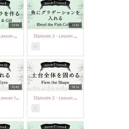
13:56
15:41
【Episode 3・Lesson 4】Eye, Mouth & Gill
【Episode 3・Lesson 3】Blend the Fish Colors
10:45
18:14
【Episode 2・Lesson 10】Add the Eyes
【Episode 2・Lesson 9】Firm the Shape