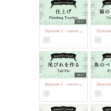
05:47
【Episode 3・Lesson 7】Finishing Touches
08:37
【Episode 3・Lesson 2】Tail Fin