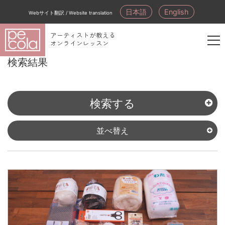
日本語
English
Webサイト翻訳 / Website translation
アーティストが教える
オンラインレッスン
新
検索結果
規
会
員
検索する
登
録
並べ替え