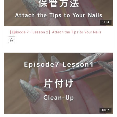
11:44
【Episode 7・Lesson 2】Attach the Tips to Your Nails
01:57