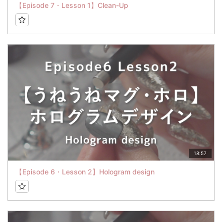
【Episode 7・Lesson 1】Clean-Up
18:57
【Episode 6・Lesson 2】Hologram design