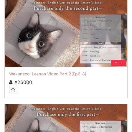
セット
Wakuneco. Lesson Video Part 2(Ep6-8)
¥26000