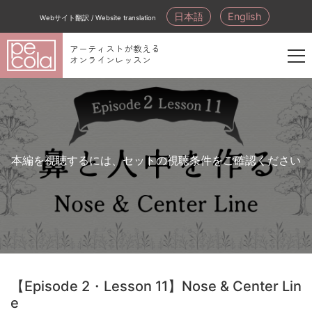
日本語
English
Webサイト翻訳 / Website translation
アーティストが教える
オンラインレッスン
新
規
会
員
登
本編を視聴するには、セットの視聴条件をご確認ください
録
【Episode 2・Lesson 11】Nose & Center Lin
e