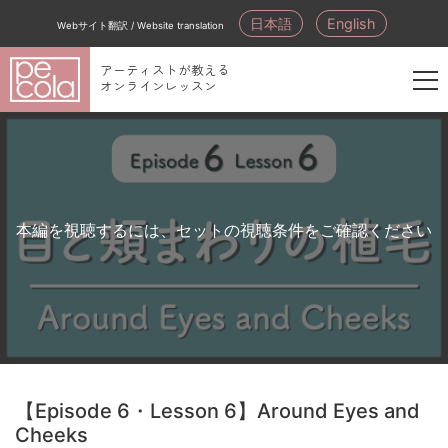
日本語
English
Webサイト翻訳 / Website translation
アーティストが教える
オンラインレッスン
新
規
会
員
登
本編を視聴するには、セットの視聴条件をご確認ください
録
【Episode 6・Lesson 6】Around Eyes and
Cheeks