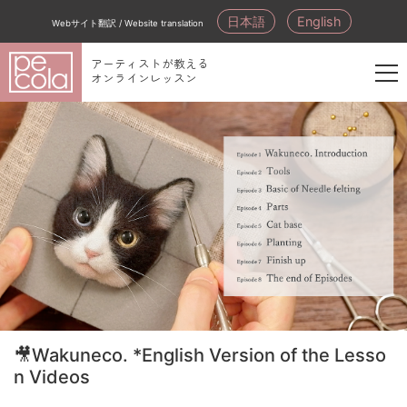
日本語
English
Webサイト翻訳 / Website translation
アーティストが教える
オンラインレッスン
新
規
会
員
登
録
🎥Wakuneco. *English Version of the Lesso
n Videos