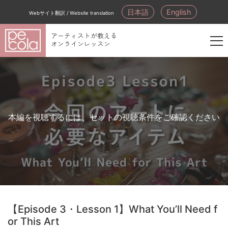
日本語
English
Webサイト翻訳 / Website translation
アーティストが教える
オンラインレッスン
新
規
会
員
登
本編を視聴するには、セットの視聴条件をご確認ください
録
【Episode 3・Lesson 1】What You’ll Need f
or This Art