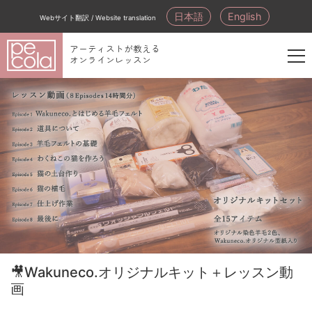
日本語
English
Webサイト翻訳 / Website translation
アーティストが教える
オンラインレッスン
新
規
会
員
登
録
🎥Wakuneco.オリジナルキット＋レッスン動
画