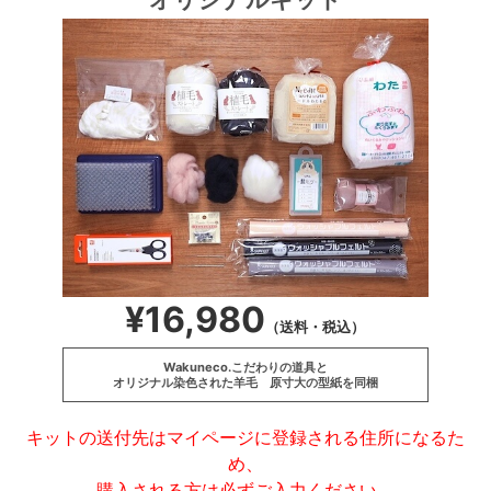
¥16,980
（送料・税込）
Wakuneco.こだわりの道具と
オリジナル染色された羊毛 原寸大の型紙を同梱
キットの送付先はマイページに登録される住所になるた
め、
購入される方は必ずご入力ください。