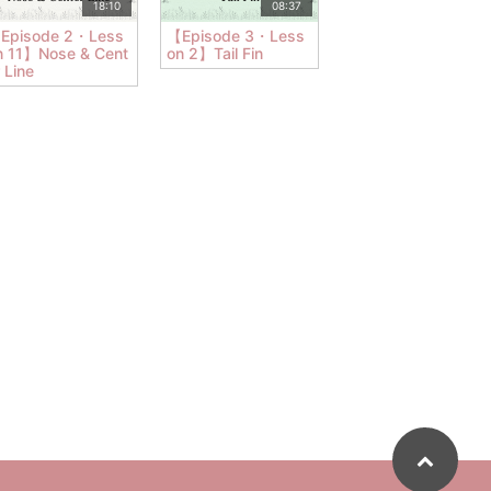
18:10
08:37
Episode 2・Less
【Episode 3・Less
n 11】Nose & Cent
on 2】Tail Fin
 Line