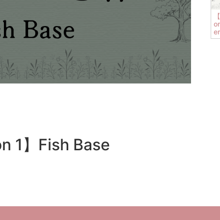
【
o
er
n 1】Fish Base