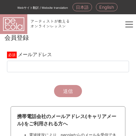
日本語
English
Webサイト翻訳 / Website translation
アーティストが教える
オンラインレッスン
新
会員登録
規
会
メールアドレス
員
登
録
送信
携帯電話会社のメールアドレス(キャリアメー
ル)をご利用される方へ
電波状況により、pecolaからのメールを受信でき