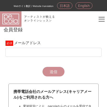
日本語
English
Webサイト翻訳 / Website translation
アーティストが教える
オンラインレッスン
新
会員登録
規
会
メールアドレス
員
登
録
送信
携帯電話会社のメールアドレス(キャリアメー
ル)をご利用される方へ
電波状況により、pecolaからのメールを受信でき