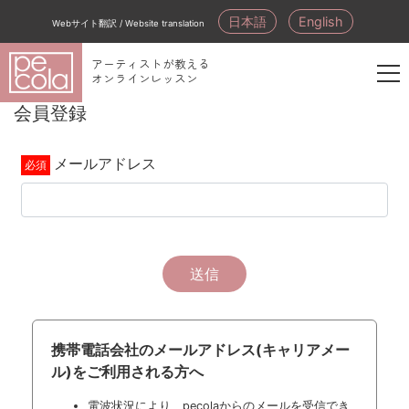
日本語
English
Webサイト翻訳 / Website translation
アーティストが教える
オンラインレッスン
新
会員登録
規
会
メールアドレス
員
登
録
送信
携帯電話会社のメールアドレス(キャリアメー
ル)をご利用される方へ
電波状況により、pecolaからのメールを受信でき