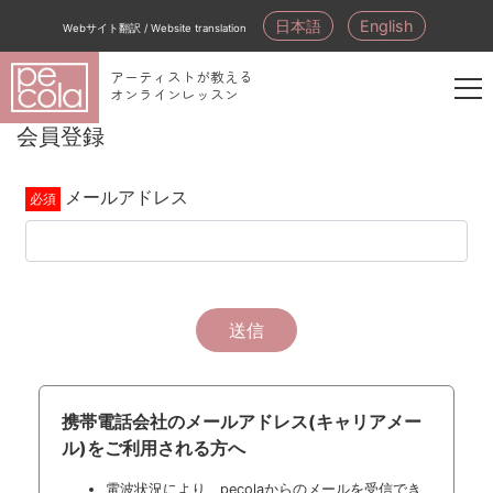
日本語
English
Webサイト翻訳 / Website translation
アーティストが教える
オンラインレッスン
新
会員登録
規
会
メールアドレス
員
登
録
送信
携帯電話会社のメールアドレス(キャリアメー
ル)をご利用される方へ
電波状況により、pecolaからのメールを受信でき