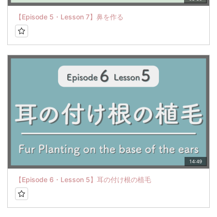
【Episode 5・Lesson 7】鼻を作る
14:49
【Episode 6・Lesson 5】耳の付け根の植毛