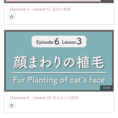
【Episode 3・Lesson 1】混毛の基礎
22:50
【Episode 6・Lesson 3】顔まわりの植毛