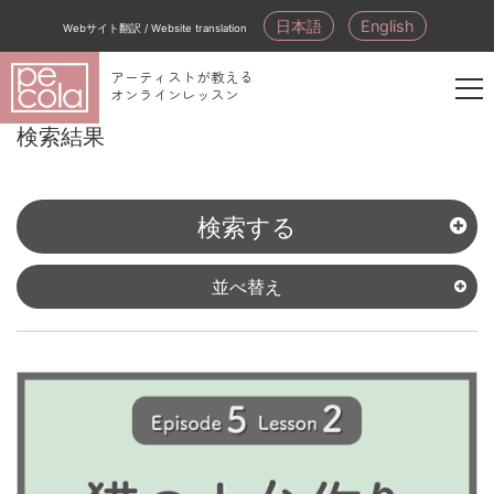
日本語
English
Webサイト翻訳 / Website translation
アーティストが教える
オンラインレッスン
新
検索結果
規
会
員
検索する
登
録
並べ替え