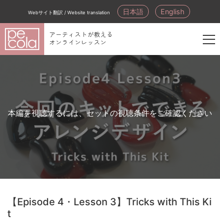
日本語
English
Webサイト翻訳 / Website translation
アーティストが教える
オンラインレッスン
新
規
会
員
登
本編を視聴するには、セットの視聴条件をご確認ください
録
【Episode 4・Lesson 3】Tricks with This Ki
t