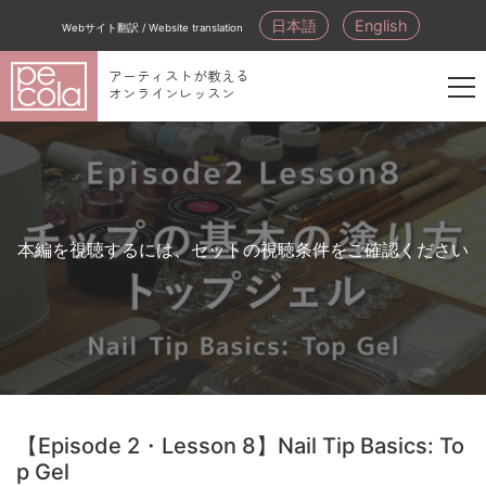
日本語
English
Webサイト翻訳 / Website translation
アーティストが教える
オンラインレッスン
新
規
会
員
登
本編を視聴するには、セットの視聴条件をご確認ください
録
【Episode 2・Lesson 8】Nail Tip Basics: To
p Gel