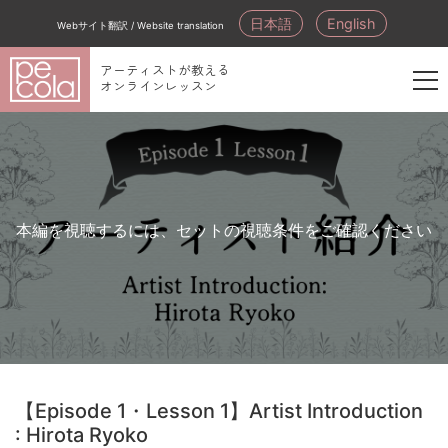
日本語
English
Webサイト翻訳 / Website translation
アーティストが教える
オンラインレッスン
新
規
会
員
登
本編を視聴するには、セットの視聴条件をご確認ください
録
【Episode 1・Lesson 1】Artist Introduction
: Hirota Ryoko