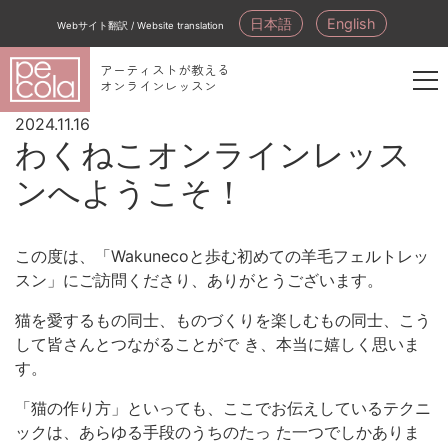
日本語
English
Webサイト翻訳 / Website translation
アーティストが教える
オンラインレッスン
新
2024.11.16
規
わくねこオンラインレッス
会
員
ンへようこそ！
登
録
この度は、「Wakunecoと歩む初めての羊毛フェルトレッ
スン」にご訪問くださり、ありがとうございます。
猫を愛するもの同士、ものづくりを楽しむもの同士、こう
して皆さんとつながることがで き、本当に嬉しく思いま
す。
「猫の作り方」といっても、ここでお伝えしているテクニ
ックは、あらゆる手段のうちのたっ た一つでしかありま