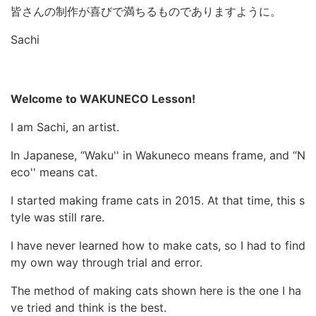
皆さんの制作が喜びで満ちるものでありますように。
Sachi
Welcome to WAKUNECO Lesson!
I am Sachi, an artist.
In Japanese, “Waku'' in Wakuneco means frame, and “N
eco'' means cat.
I started making frame cats in 2015. At that time, this s
tyle was still rare.
I have never learned how to make cats, so I had to find
my own way through trial and error.
The method of making cats shown here is the one I ha
ve tried and think is the best.