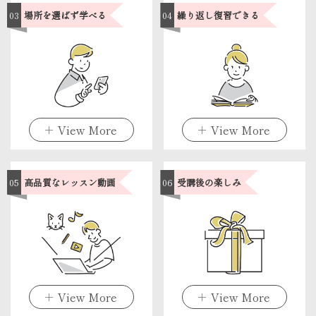
03
場所を選ばず学べる
04
繰り返し復習できる
05
高品質なレッスン動画
06
受講後の楽しみ