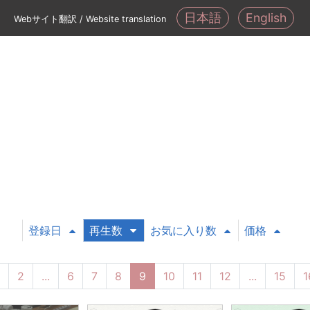
日本語
English
Webサイト翻訳 / Website translation
登録日
再生数
お気に入り数
価格
2
...
6
7
8
9
10
11
12
...
15
1