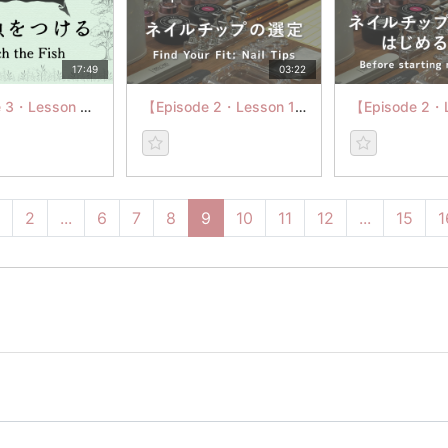
17:49
03:22
【Episode 3・Lesson 5】猫と魚をつける
【Episode 2・Lesson 1】ネイルチップの選定
2
...
6
7
8
9
10
11
12
...
15
1