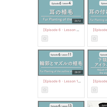
24:12
【Episode 6・Lesson 4】Fur Planting of the ears
28:31
【Episode 6・Lesson 11】Fur Planting of the Outline and muzzle