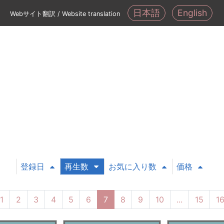
日本語
English
Webサイト翻訳 / Website translation
登録日
再生数
お気に入り数
価格
1
2
3
4
5
6
7
8
9
10
...
15
1