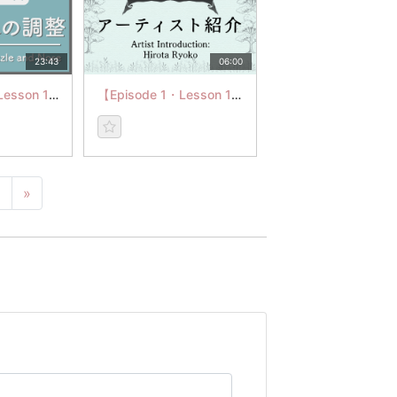
23:43
06:00
【Episode 6・Lesson 14】Adjustment of Muzzle and Nose
【Episode 1・Lesson 1】アーティスト紹介
6
»