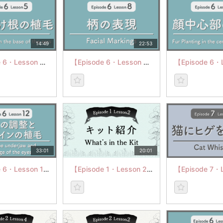
14:49
22:53
【Episode 6・Lesson 5】Fur Planting on the base of the ears
【Episode 6・Lesson 8】Facial Markings
33:01
20:01
【Episode 6・Lesson 12】Adjust the underjaw and the edge of the eyes
【Episode 1・Lesson 2】キット紹介