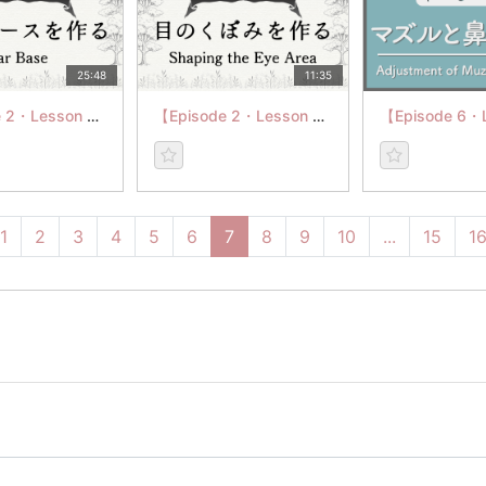
25:48
11:35
【Episode 2・Lesson 4】耳のベースを作る
【Episode 2・Lesson 2】目のくぼみを作る
1
2
3
4
5
6
7
8
9
10
...
15
1