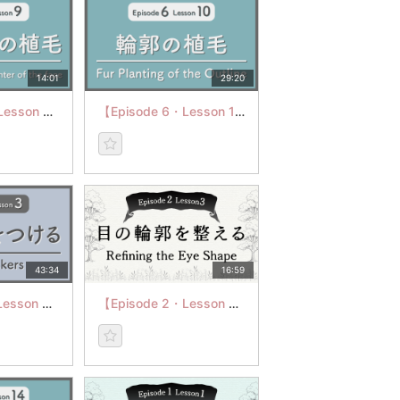
14:01
29:20
【Episode 6・Lesson 9】Fur Planting in the center of the face
【Episode 6・Lesson 10】Fur Planting of the Outline
43:34
16:59
【Episode 7・Lesson 3】Cat Whiskers
【Episode 2・Lesson 3】目の輪郭を整える