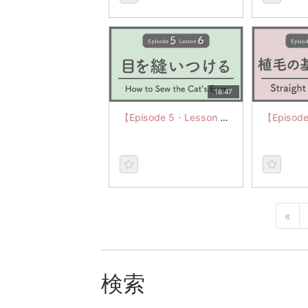
18:47
【Episode 5・Lesson 6】How to Sew the Cat's Eye
«
検索