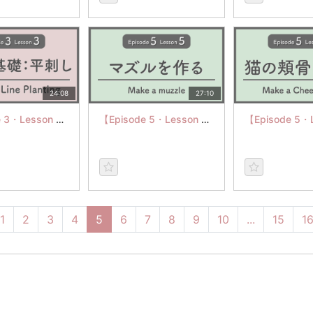
24:08
27:10
【Episode 3・Lesson 3】Straight Line Planting
【Episode 5・Lesson 5】Make a muzzle
1
2
3
4
5
6
7
8
9
10
...
15
1