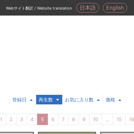
日本語
English
Webサイト翻訳 / Website translation
登録日
再生数
お気に入り数
価格
1
2
3
4
5
6
7
8
9
10
...
15
1