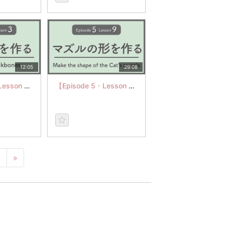
12:05
29:08
【Episode 5・Lesson 3】Make a Cheekbones
【Episode 5・Lesson 9】Make the shepe of a Cat's muzzle
6
»