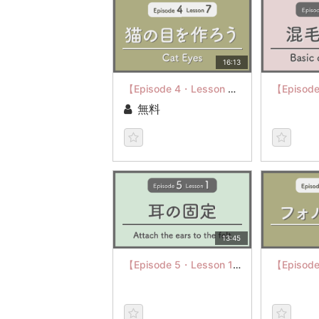
16:13
【Episode 4・Lesson 7】Cat Eyes
無料
13:45
【Episode 5・Lesson 1】Attach the ears to the felt