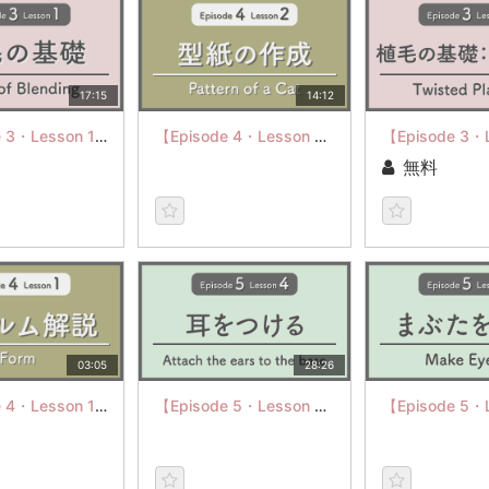
17:15
14:12
【Episode 3・Lesson 1】Basic of Blending
【Episode 4・Lesson 2】Pattern of a Cat
無料
03:05
28:26
【Episode 4・Lesson 1】Form
【Episode 5・Lesson 4】Attach the ears to the base