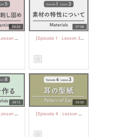
24:20
07:08
【Episode 3・Lesson 5】Twisted Planting
【Episode 1・Lesson 3】Materials
29:13
03:00
【Episode 5・Lesson 8】Make Eyelids
【Episode 4・Lesson 3】Pattern of Ears