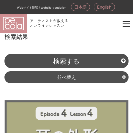
日本語
English
Webサイト翻訳 / Website translation
アーティストが教える
オンラインレッスン
新
検索結果
規
会
員
検索する
登
録
並べ替え