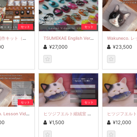
セット
セット
つめかえ制作キット（ネイルライトなし）✕ レッスン動画
TSUMEKAE English Version of the Lesson Videos
00
¥27,000
¥23,500
セット
セット
Wakuneco. Lesson Video Part 2(Ep6-8)
ヒツジフエルト縮絨室 レッスン動画 Episode1
00
¥1,500
¥12,000