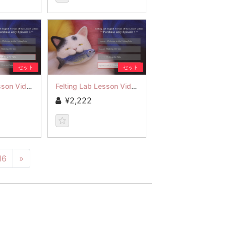
セット
セット
Felting Lab Lesson Video Episode 3
Felting Lab Lesson Video Episode 4
¥2,222
16
»