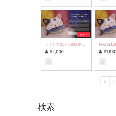
セット
ヒツジフエルト縮絨室 レッスン動画 Episode4
¥2,000
¥1,63
«
1
検索