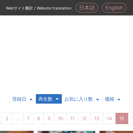
日本語
English
Webサイト翻訳 / Website translation
登録日
再生数
お気に入り数
価格
2
...
7
8
9
10
11
12
13
14
15