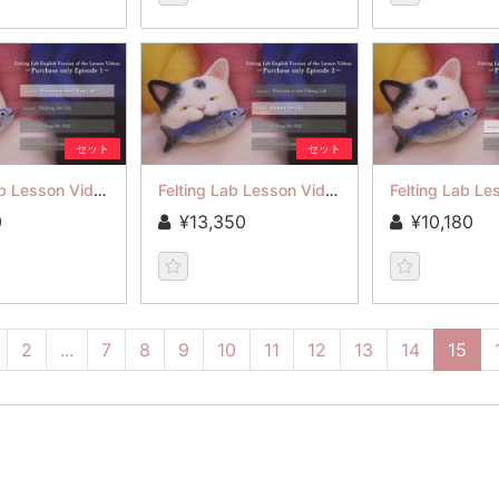
セット
セット
Felting Lab Lesson Video Episode 1
Felting Lab Lesson Video Episode 2
0
¥13,350
¥10,180
2
...
7
8
9
10
11
12
13
14
15