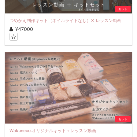
セット
つめかえ制作キット（ネイルライトなし）✕ レッスン動画
¥47000
セット
Wakuneco.オリジナルキット＋レッスン動画