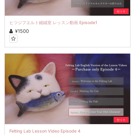
セット
ヒツジフエルト縮絨室 レッスン動画 Episode1
¥1500
セット
Felting Lab Lesson Video Episode 4