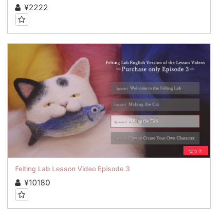
¥2222
セット
Felting Lab Lesson Video Episode 3
¥10180