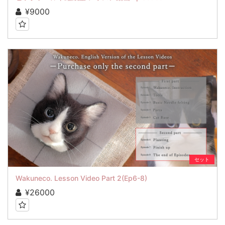
¥9000
セット
Wakuneco. Lesson Video Part 2(Ep6-8)
¥26000