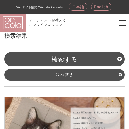
日本語
English
Webサイト翻訳 / Website translation
アーティストが教える
オンラインレッスン
新
検索結果
規
会
員
検索する
登
録
並べ替え