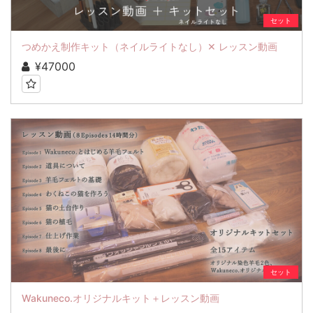
セット
つめかえ制作キット（ネイルライトなし）✕ レッスン動画
¥47000
セット
Wakuneco.オリジナルキット＋レッスン動画