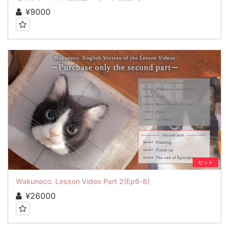
¥9000
セット
Wakuneco. Lesson Video Part 2(Ep6-8)
¥26000