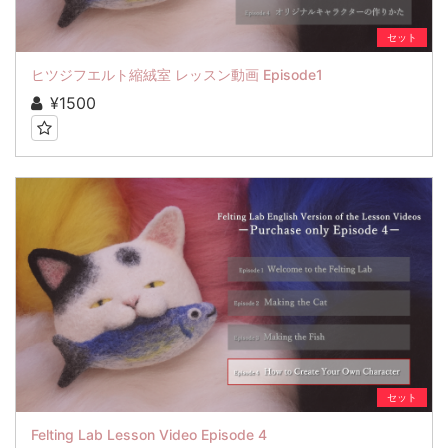
セット
ヒツジフエルト縮絨室 レッスン動画 Episode1
¥1500
セット
Felting Lab Lesson Video Episode 4