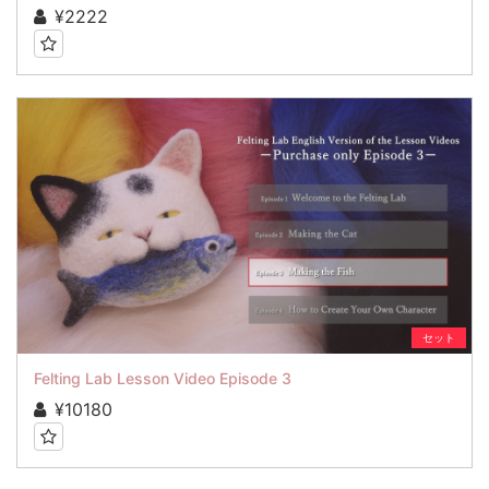
¥2222
セット
Felting Lab Lesson Video Episode 3
¥10180