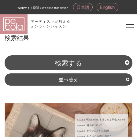
日本語
English
Webサイト翻訳 / Website translation
アーティストが教える
オンラインレッスン
新
検索結果
規
会
員
検索する
登
録
並べ替え