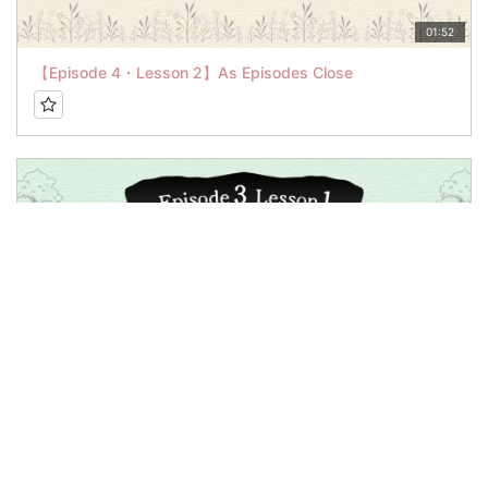
01:52
【Episode 4・Lesson 2】As Episodes Close
13:02
【Episode 3・Lesson 1】Fish Base