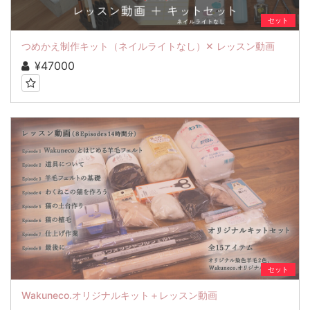
セット
つめかえ制作キット（ネイルライトなし）✕ レッスン動画
¥47000
セット
Wakuneco.オリジナルキット＋レッスン動画