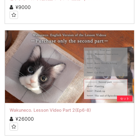
¥9000
セット
Wakuneco. Lesson Video Part 2(Ep6-8)
¥26000