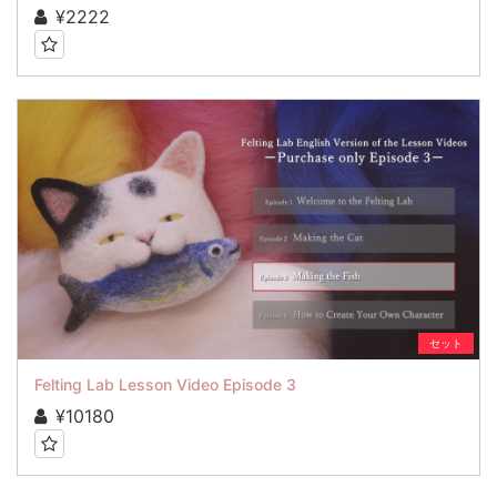
¥2222
セット
Felting Lab Lesson Video Episode 3
¥10180