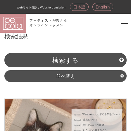
日本語
English
Webサイト翻訳 / Website translation
アーティストが教える
オンラインレッスン
新
検索結果
規
会
員
検索する
登
録
並べ替え