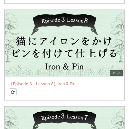
11:23
【Episode 3・Lesson 8】Iron & Pin