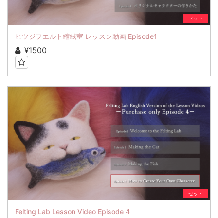
セット
ヒツジフエルト縮絨室 レッスン動画 Episode1
¥1500
セット
Felting Lab Lesson Video Episode 4