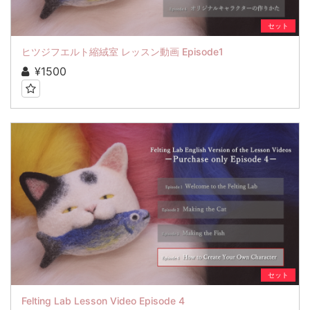
セット
ヒツジフエルト縮絨室 レッスン動画 Episode1
¥1500
セット
Felting Lab Lesson Video Episode 4