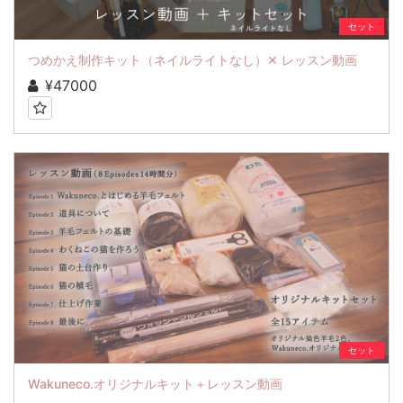
セット
つめかえ制作キット（ネイルライトなし）✕ レッスン動画
¥47000
セット
Wakuneco.オリジナルキット＋レッスン動画