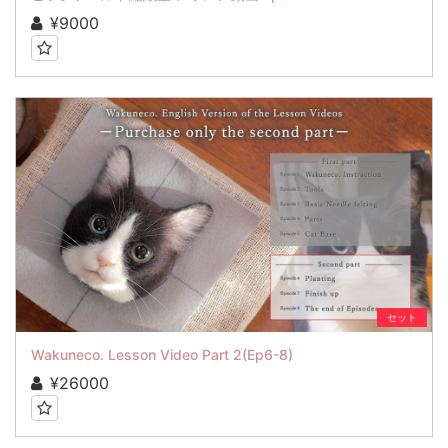
¥9000
セット
Wakuneco. Lesson Video Part 2(Ep6-8)
¥26000