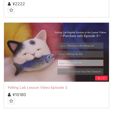
¥2222
セット
Felting Lab Lesson Video Episode 3
¥10180