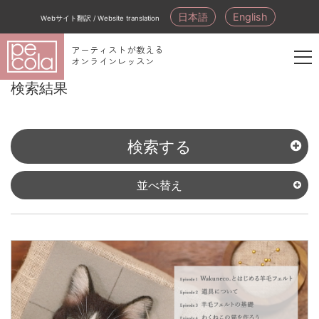
日本語
English
Webサイト翻訳 / Website translation
アーティストが教える
オンラインレッスン
新
検索結果
規
会
員
検索する
登
録
並べ替え