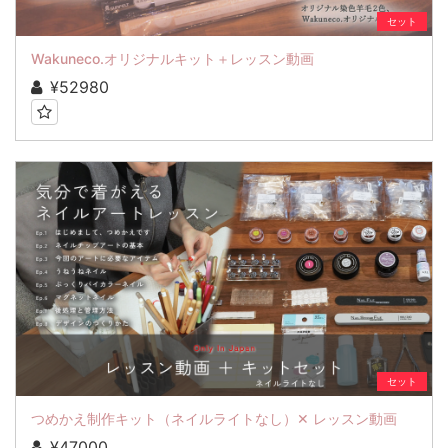
セット
Wakuneco.オリジナルキット＋レッスン動画
¥52980
セット
つめかえ制作キット（ネイルライトなし）✕ レッスン動画
¥47000