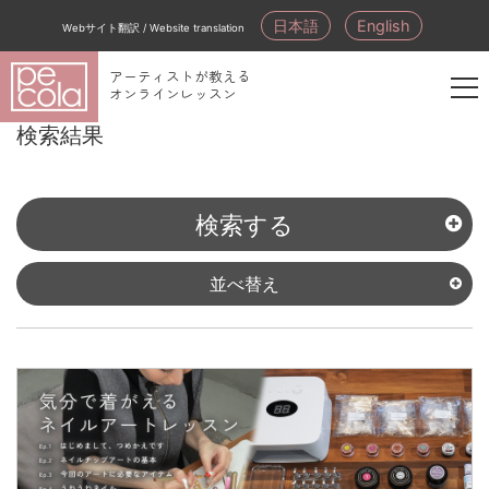
日本語
English
Webサイト翻訳 / Website translation
アーティストが教える
オンラインレッスン
新
検索結果
規
会
員
検索する
登
録
並べ替え