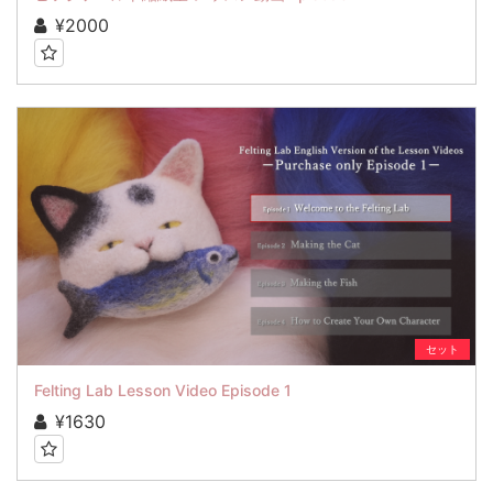
¥2000
セット
Felting Lab Lesson Video Episode 1
¥1630