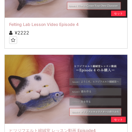
セット
Felting Lab Lesson Video Episode 4
¥2222
セット
ヒツジフエルト縮絨室 レッスン動画 Episode4