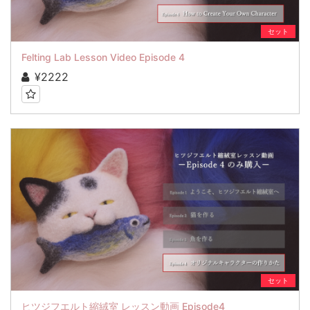
セット
Felting Lab Lesson Video Episode 4
¥2222
セット
ヒツジフエルト縮絨室 レッスン動画 Episode4