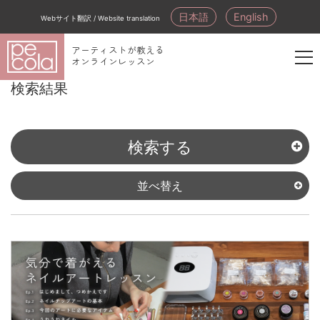
日本語
English
Webサイト翻訳 / Website translation
アーティストが教える
オンラインレッスン
新
検索結果
規
会
員
検索する
登
録
並べ替え