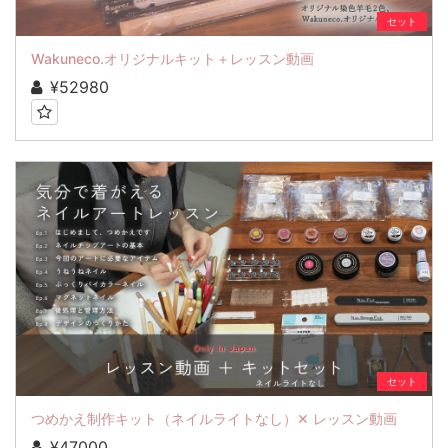
セット
Wakuneco.オリジナルキット＋レッスン動画
¥52980
セット
つめかえ制作キット（ネイルライトなし）✕ レッスン動画
¥47000