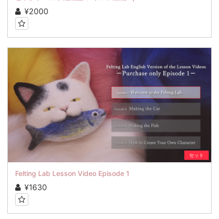
¥2000
セット
Felting Lab Lesson Video Episode 1
¥1630