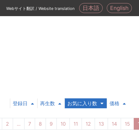
日本語
English
Webサイト翻訳 / Website translation
登録日
再生数
お気に入り数
価格
2
...
7
8
9
10
11
12
13
14
15