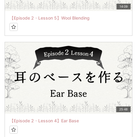
14:09
【Episode 2・Lesson 5】Wool Blending
25:48
【Episode 2・Lesson 4】Ear Base