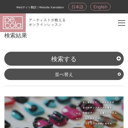
日本語
English
Webサイト翻訳 / Website translation
アーティストが教える
オンラインレッスン
新
検索結果
規
会
員
検索する
登
録
並べ替え