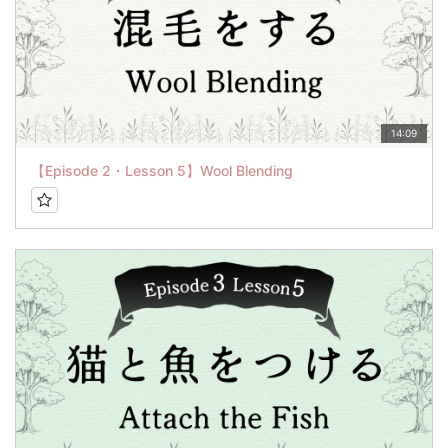
14:09
【Episode 2・Lesson 5】Wool Blending